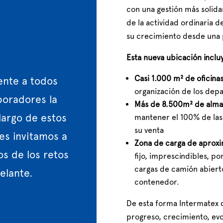
con una gestión más solida
de la actividad ordinaria d
su crecimiento desde una 
Esta nueva ubicación inclu
Casi 1.000 m² de oficina
nte a todos
organización de los dep
boradores la
Más de 8.500m² de alma
 largo de estos
mantener el 100% de las
su venta
es invitamos a
Zona de carga de apro
s de los retos
fijo, imprescindibles, po
cargas de camión abierto 
elante.
contenedor.
De esta forma Intermatex de
progreso, crecimiento, evo