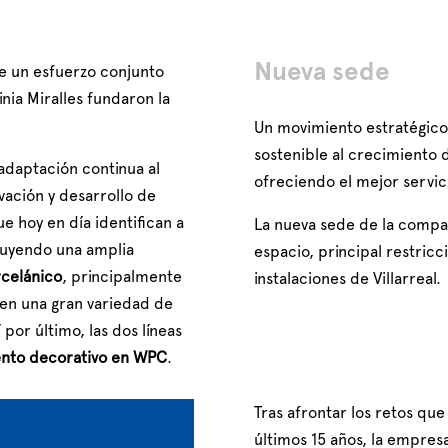
Nueva sede
de un esfuerzo conjunto
inia Miralles fundaron la
Un movimiento estratégico 
sostenible al crecimiento 
daptación continua al
ofreciendo el mejor servici
ación y desarrollo de
ue hoy en día identifican a
La nueva sede de la compañ
cluyendo una amplia
espacio, principal restricc
celánico
, principalmente
instalaciones de Villarreal.
 en una gran variedad de
or último, las dos líneas
ento decorativo en WPC
.
Tras afrontar los retos qu
últimos 15 años, la empresa