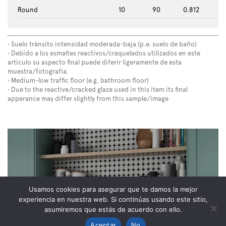
Round
10
90
0.812
9.
• Suelo tránsito intensidad moderada-baja (p.e. suelo de baño)
• Debido a los esmaltes reactivos/craquelados utilizados en este
articulo su aspecto final puede diferir ligeramente de esta
muestra/fotografía.
• Medium-low traffic floor (e.g. bathroom floor)
• Due to the reactive/cracked glaze used in this item its final
apperance may differ slightly from this sample/image
Usamos cookies para asegurar que te damos la mejor
experiencia en nuestra web. Si continúas usando este sitio,
asumiremos que estás de acuerdo con ello.
TECH
Aceptar
No