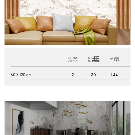
60 X 120 cm
2
30
1.44
2