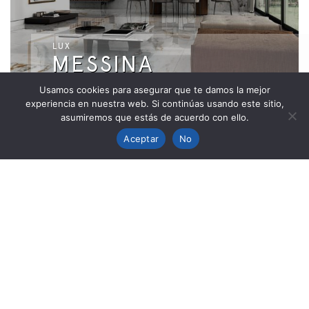
LUX
MESSINA
Usamos cookies para asegurar que te damos la mejor
experiencia en nuestra web. Si continúas usando este sitio,
asumiremos que estás de acuerdo con ello.
Aceptar
No
CORAL
CORAL