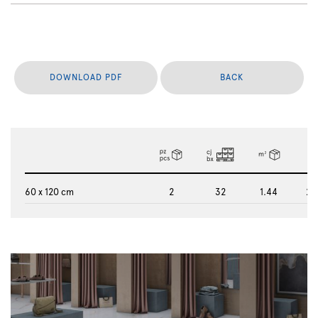
DOWNLOAD PDF
BACK
60 x 120 cm
2
32
1.44
29