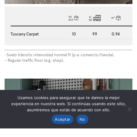
Tuscany Carpet
10
99
0.94
10
• Suelo tránsito intensidad normal ft (p.e. comercio/tienda).
– Regular traffic floor (e.g. shop).
Usamos cookies para asegurar que te damos la mejor
experiencia en nuestra web. Si continúas usando este sitio,
asumiremos que estás de acuerdo con ello.
Aceptar
No
TECH