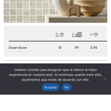
Dover Stone
10
99
0.94
10
• Suelo tránsito intensidad normal ft (p.e. comercio/tienda).
• Regular traffic floor (e.g. shop).
Usamos cookies para asegurar que te damos la mejor
experiencia en nuestra web. Si continúas usando este sitio,
asumiremos que estás de acuerdo con ello.
Aceptar
No