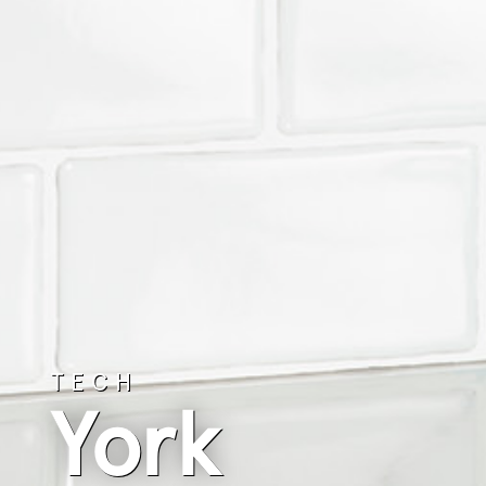
TECH
York