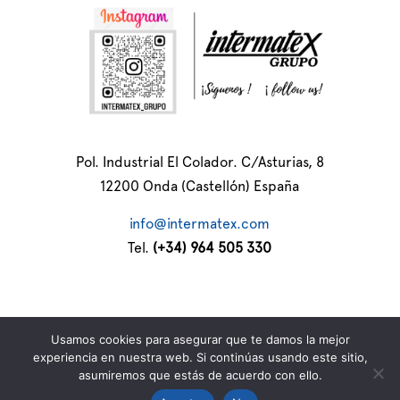
Pol. Industrial El Colador. C/Asturias, 8
12200 Onda (Castellón) España
info@intermatex.com
Tel.
(+34) 964 505 330
Usamos cookies para asegurar que te damos la mejor
experiencia en nuestra web. Si continúas usando este sitio,
Política de privacidad
/
Cookies
/
Legal
asumiremos que estás de acuerdo con ello.